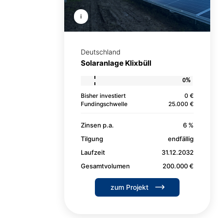
i
Deutschland
Solaranlage Klixbüll
0%
Bisher investiert
0 €
Fundingschwelle
25.000 €
Zinsen p.a.
6 %
Tilgung
endfällig
Laufzeit
31.12.2032
Gesamtvolumen
200.000 €
zum Projekt