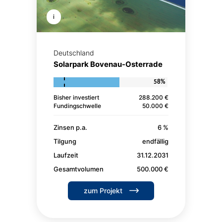
i
Deutschland
Solarpark Bovenau-Osterrade
58%
Bisher investiert
288.200 €
Fundingschwelle
50.000 €
Zinsen p.a.
6 %
Tilgung
endfällig
Laufzeit
31.12.2031
Gesamtvolumen
500.000 €
zum Projekt